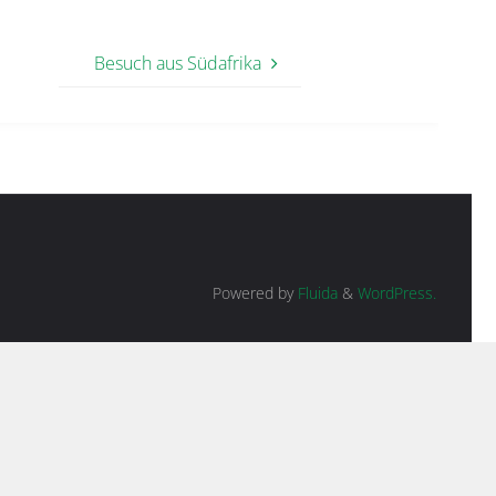
Besuch aus Südafrika
Powered by
Fluida
&
WordPress.