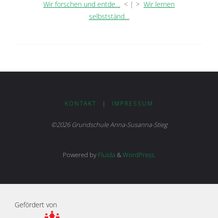
Wir forschen und entde…
< | >
Wir lernen
selbstständ…
KONTAKT
|
IMPRESSUM
©2026 Grundschule Anna-Susanna-Stieg
Powered by
Fluida
&
WordPress.
Gefördert von