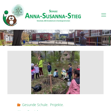
Skip
to
content
Gesunde Schule
,
Projekte
,