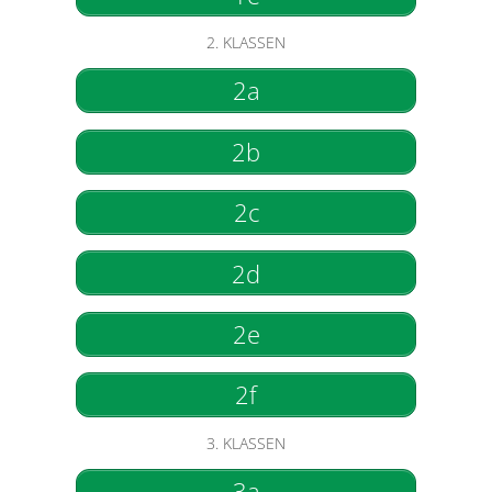
2. KLASSEN
2a
2b
2c
2d
2e
2f
3. KLASSEN
3a