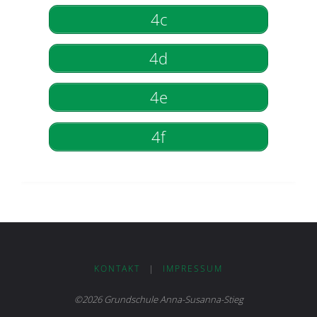
4c
4d
4e
4f
KONTAKT
|
IMPRESSUM
©2026 Grundschule Anna-Susanna-Stieg