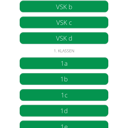
VSK b
VSK c
VSK d
1. KLASSEN
1a
1b
1c
1d
1e