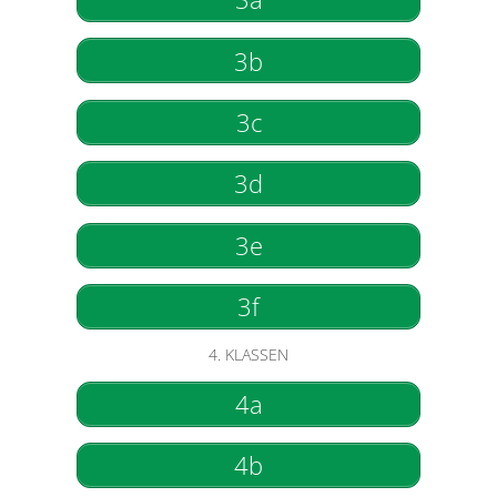
3b
3c
3d
3e
3f
4. KLASSEN
4a
4b