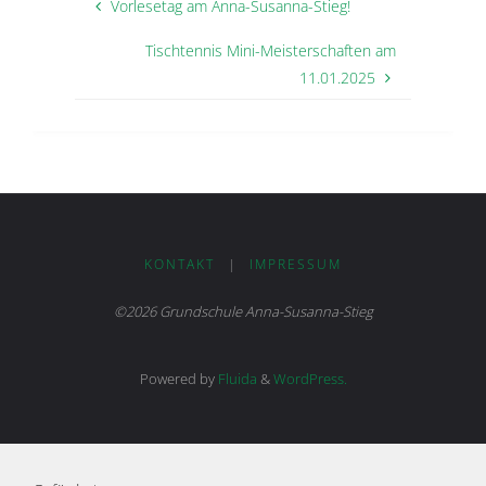
Vorlesetag am Anna-Susanna-Stieg!
Tischtennis Mini-Meisterschaften am
11.01.2025
KONTAKT
|
IMPRESSUM
©2026 Grundschule Anna-Susanna-Stieg
Powered by
Fluida
&
WordPress.