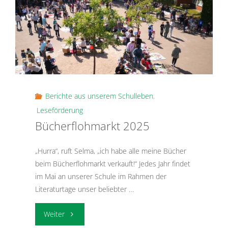
der
Handball-
Grundschulliga
in
Berichte aus unserem Schulleben
,
der
Leseförderung
Bücherflohmarkt 2025
Alsterdorfer
„Hurra“, ruft Selma, „ich habe alle meine Bücher
Sporthalle!"
beim Bücherflohmarkt verkauft!“ Jedes Jahr findet
im Mai an unserer Schule im Rahmen der
Literaturtage unser beliebter …
"Bücherflohmarkt
Weiter