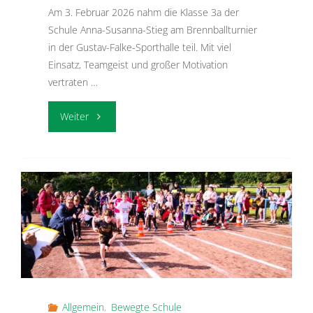
Am 3. Februar 2026 nahm die Klasse 3a der
Schule Anna-Susanna-Stieg am Brennballturnier
in der Gustav-Falke-Sporthalle teil. Mit viel
Einsatz, Teamgeist und großer Motivation
vertraten …
"Starker
Weiter
Einsatz
beim
Brennballcup
–
Klasse
3a
Allgemein
,
Bewegte Schule