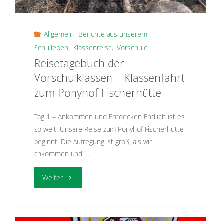
–
Ein
Allgemein
,
Berichte aus unserem
spannender
Schulleben
,
Klassenreise
,
Vorschule
Reisetagebuch der
Projekttag"
Vorschulklassen – Klassenfahrt
zum Ponyhof Fischerhütte
Tag 1 – Ankommen und Entdecken Endlich ist es
so weit: Unsere Reise zum Ponyhof Fischerhütte
beginnt. Die Aufregung ist groß, als wir
ankommen und …
"Reisetagebuch
Weiter
der
Vorschulklassen