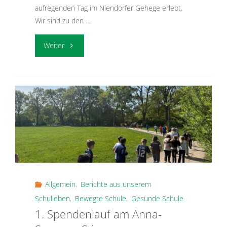
aufregenden Tag im Niendorfer Gehege erlebt.
Wir sind zu den …
"Eimsbütteler
Weiter
Bezirksschulmeisterschaften
im
Waldlauf
2025"
Allgemein
,
Berichte aus unserem
Schulleben
,
Bewegte Schule
,
Gesunde Schule
1. Spendenlauf am Anna-