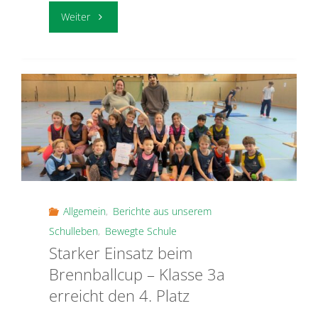
"Besuch
Weiter
der
Freiwilligen
Feuerwehr
Schnelsen"
Allgemein
,
Berichte aus unserem
Schulleben
,
Bewegte Schule
Starker Einsatz beim
Brennballcup – Klasse 3a
erreicht den 4. Platz