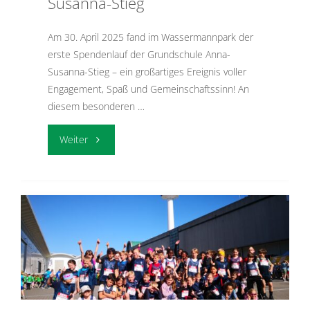
Susanna-Stieg
Am 30. April 2025 fand im Wassermannpark der
erste Spendenlauf der Grundschule Anna-
Susanna-Stieg – ein großartiges Ereignis voller
Engagement, Spaß und Gemeinschaftssinn! An
diesem besonderen …
"1.
Weiter
Spendenlauf
am
Anna-
Susanna-
Stieg"