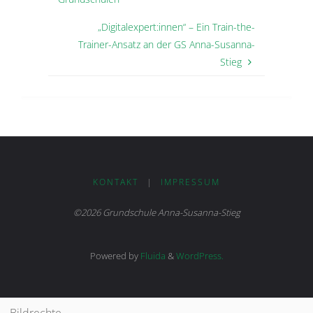
„Digitalexpert:innen“ – Ein Train-the-
Trainer-Ansatz an der GS Anna-Susanna-
Stieg
KONTAKT
|
IMPRESSUM
©2026 Grundschule Anna-Susanna-Stieg
Powered by
Fluida
&
WordPress.
Bildrechte