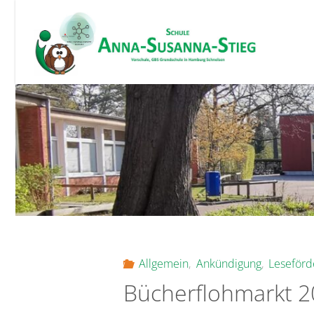
Skip
to
content
Allgemein
,
Ankündigung
,
Leseförd
Bücherflohmarkt 