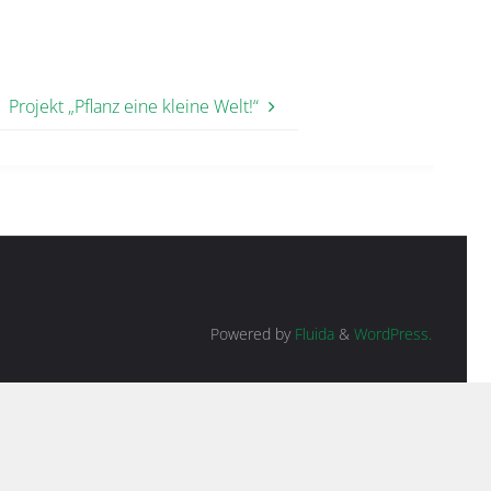
Projekt „Pflanz eine kleine Welt!“
Powered by
Fluida
&
WordPress.