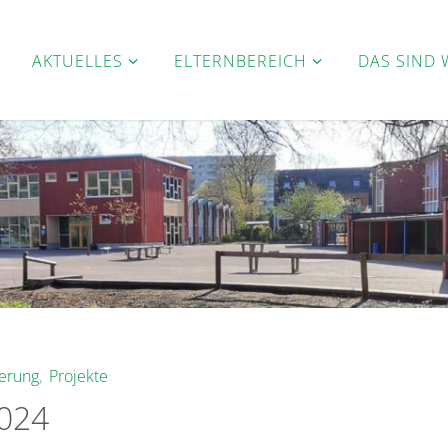
AKTUELLES
ELTERNBEREICH
DAS SIND 
erung
,
Projekte
2024