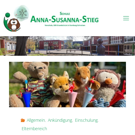
Skip
to
content
Allgemein
,
Ankündigung
,
Einschulung
,
Elternbereich